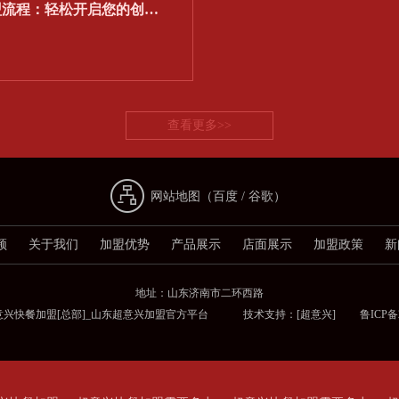
盟流程：轻松开启您的创…
查看更多>>
网站地图（
百度
/
谷歌
）
频
关于我们
加盟优势
产品展示
店面展示
加盟政策
新
地址：山东济南市二环西路
意兴快餐加盟[总部]_山东超意兴加盟官方平台 技术支持：
[超意兴]
鲁ICP备2