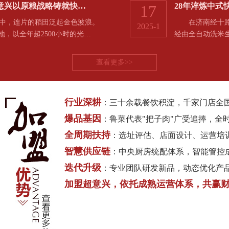
意兴以原粮战略铸就快…
28年淬炼中
17
，连片的稻田泛起金色波浪。
在济南经十路的
2025-1
地，以全年超2500小时的光…
经由全自动洗米
查看更多>>
行业深耕
：三十余载餐饮积淀，千家门店全
爆品基因
：鲁菜代表"把子肉"广受追捧，全
全周期扶持
：选址评估、店面设计、运营培
智慧供应链
：中央厨房统配体系，智能管控
迭代升级
：专业团队研发新品，动态优化产
加盟超意兴，依托成熟运营体系，共赢