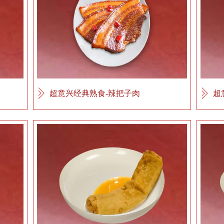
超意兴经典熟食-辣把子肉
超