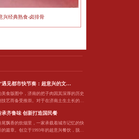
意兴经典熟食-卤排骨
”遇见都市快节奏：超意兴的文…
食版图中，济南的把子肉因其深厚的历史
制技艺而备受推崇。对于在济南土生土长的…
传承齐鲁味 创新打造国民餐
飘香的炊烟里，一家承载着城市记忆的快
的篇章。创立于1993年的超意兴餐饮，脱…