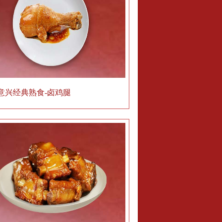
意兴经典熟食-卤鸡腿