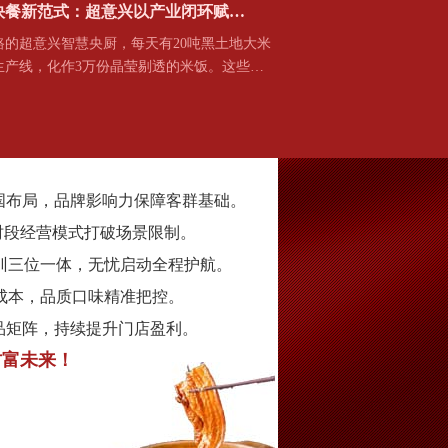
式快餐新范式：超意兴以产业闭环赋…
超意兴智慧央厨，每天有20吨黑土地大米
生产线，化作3万份晶莹剔透的米饭。这些…
国布局，品牌影响力保障客群基础。
时段经营模式打破场景限制。
训三位一体，无忧启动全程护航。
成本，品质口味精准把控。
品矩阵，持续提升门店盈利。
财富未来！