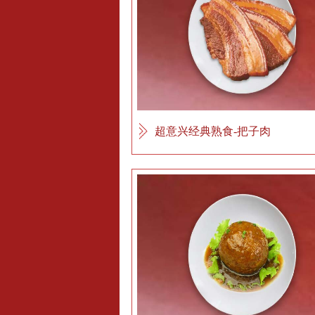
超意兴经典熟食-把子肉