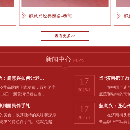
超意兴经典熟食-卷煎
超
查看更多>>
新闻中心
NEWS
承：超意兴如何让老…
当“济南把子肉
17
公共品牌的正式发布，百年老字
在中国广袤的美
2025-1
月16日，新黄河记者在市…
底蕴和独特的烹
味到国民伴手礼
超意兴：匠心
17
美食，以其独特的风味和深厚
在济南街头巷尾
2025-1
访友的特色伴手礼。这就是超…
餐品牌正书写着新