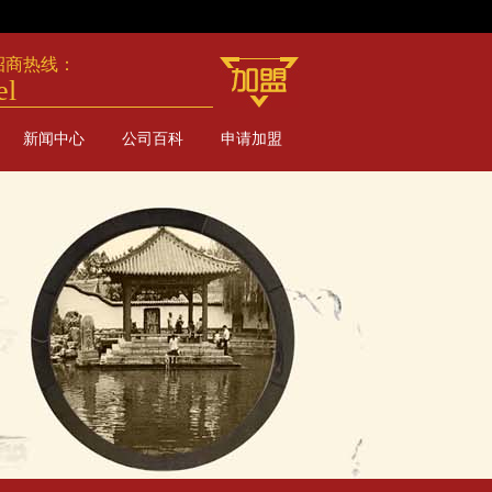
招商热线：
el
新闻中心
公司百科
申请加盟