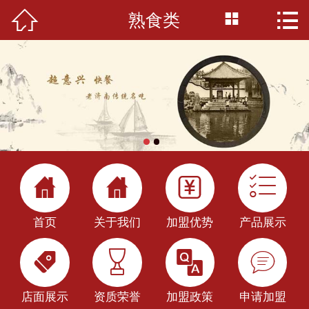



熟食类
首页

关于我们
加盟优势
产品展示
店面展示




加盟政策
首页
关于我们
加盟优势
产品展示
新闻中心




公司百科
店面展示
资质荣誉
加盟政策
申请加盟
申请加盟