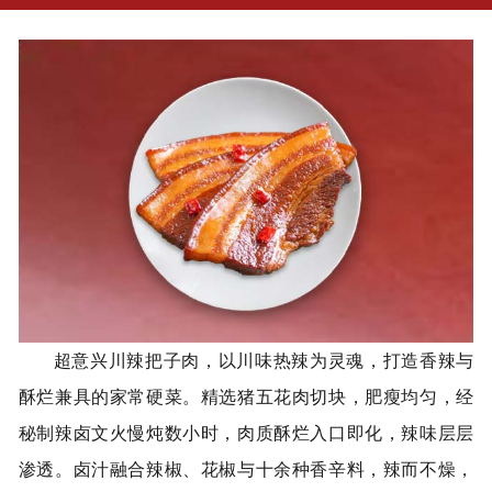
超意兴川辣把子肉，以川味热辣为灵魂，打造香辣与
酥烂兼具的家常硬菜。精选猪五花肉切块，肥瘦均匀，经
秘制辣卤文火慢炖数小时，肉质酥烂入口即化，辣味层层
渗透。卤汁融合辣椒、花椒与十余种香辛料，辣而不燥，